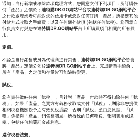
通知，自行新增或移除款項處理方式。您同意支付下列項目：所訂購任
何「產品」之價款；
達特購DR.GO網站平台
或
達特購DR.GO網站平台
之付款處理業者可能對您的信用卡或您對任何訂購「產品」所指定其他
付款方式收取之手續費；以及任何額外款項 (包括任何賦稅)。您同意自
行負責支付與您在
達特購DR.GO網站平台
上所購買項目相關的所有費
用。
定價。
不論是自行銷售或身為代理商進行銷售，
達特購DR.GO網站平台
皆會
將「產品」定價公佈於
達特購DR.GO網站平台
上。完成購買手續前，
所有「產品」之定價和存量皆可能隨時變更。
賦稅。
您有責任繳納任何「賦稅」，且針對「產品」付款時不得扣除任何「賦
稅」。如果「產品」之賣方有義務收取或支付「賦稅」，則除非您提供
相關稅務機關授予之有效免稅憑證，否則「賦稅」應由您負擔。「賦
稅」係指與「產品」銷售相關且非所得稅的任何稅負、報關費用或賦
稅，包括任何相關罰金或利息。
遵守稅務法規。