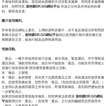
不會收到前述通知。當您經由授權的方式存取本服務，而同意本服務條
款時，您即同意
達特購DR.GO網站平台
所為之任何及所有給您的通
知，都視為送達。
圖片使用權利。
所有會員在網站上產生、上傳的資料及圖片，在不違反個資法和智慧財
產權法前提下，
達特購DR.GO網站平台
得以使用圖片製作廣告圖示及
相關廣告文宣，做為行銷及品牌推廣用途。
危險活動。
「產品」一概不得使用於核子設施、維生系統、緊急通訊、空中導航或
通訊系統、飛航管制系統，或任何可能因為「產品」功能失常而導致人
員傷亡或有形財產/環境遭受嚴重損害之活動。
本「條款」之變更。
本「條款」如有變更，則在您下次購買產品之前，系統會請您接受新條
款。您接受新條款後，您對所有「產品」(包括您過去所購買「產品」)
之使用以及後續所購買之所有項目，即適用新條款，直到我們通知您進
一步變更為止。
如果您拒絕接受更新版本條款，則您將無法再透過
達特購DR.GO網站
平台
購買任何「產品」；您使用「產品」之行為則繼續受您所接受本
「條款」之最新版本規範。