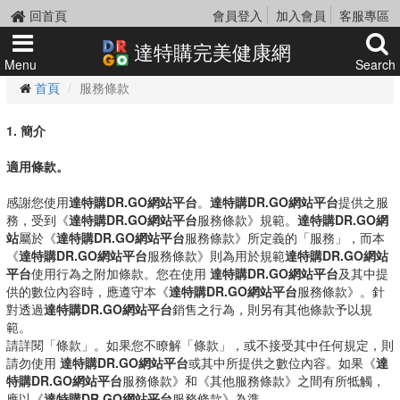
回首頁
會員登入
加入會員
客服專區
達特購完美健康網
Menu
Search
首頁
服務條款
1. 簡介
適用條款。
感謝您使用
達特購DR.GO網站平台
。
達特購DR.GO網站平台
提供之服
務，受到《
達特購DR.GO網站平台
服務條款》規範。
達特購DR.GO網
站
屬於《
達特購DR.GO網站平台
服務條款》所定義的「服務」，而本
《
達特購DR.GO網站平台
服務條款》則為用於規範
達特購DR.GO網站
平台
使用行為之附加條款。您在使用
達特購DR.GO網站平台
及其中提
供的數位內容時，應遵守本《
達特購DR.GO網站平台
服務條款》。針
對透過
達特購DR.GO網站平台
銷售之行為，則另有其他條款予以規
範。
請詳閱「條款」。如果您不瞭解「條款」，或不接受其中任何規定，則
請勿使用
達特購DR.GO網站平台
或其中所提供之數位內容。如果《
達
特購DR.GO網站平台
服務條款》和《其他服務條款》之間有所牴觸，
應以《
達特購DR.GO網站平台
服務條款》為準。