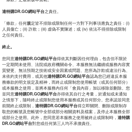
達特購DR.GO網站平台
之責任。
「條款」任何
規
定皆不排除或限制任何一方對下列事項應負之責任：(i)
人員傷亡；(ii) 詐欺；(iii) 虛偽不實陳述；或 (iv) 依法不得排除或限制
之任何責任。
終止。
您同意
達特購DR.GO網站平台
得依其判斷因任何理由，包含但不限於
一定期間未使用、法院或政府機關命令、本服務無法繼續或服務內容實
質變更、無法預期之技術或安全因素或問題、您所為詐欺或違法行為、
未依約支付費用，或其他
達特購DR.GO網站平台
認為您已經違反本服
務條款的明文規定及精神，而終止或限制您使用帳號（或其任何部分）
或本服務之使用，並將本服務內任何「會員內容」加以移除並刪除。您
並同意
達特購DR.GO網站平台
亦得依其自行之考量，於通知或未通知
之情形下，隨時終止或限制您使用本服務或其任何部分。您承認並同意
前開終止或限制，
達特購DR.GO網站平台
得立即關閉、刪除或限制存
取您的帳號及您帳號中全部或部分相關資料及檔案，及停止本服務全部
或部分之使用。此外，您同意若本服務之使用被終止或限制時，
達特購
DR.GO網站平台
對您或任何第三人均不承擔責任。