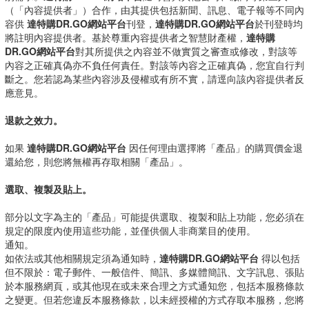
（「內容提供者」）合作，由其提供包括新聞、訊息、電子報等不同內
容供
達特購DR.GO網站平台
刊登，
達特購DR.GO網站平台
於刊登時均
將註明內容提供者。基於尊重內容提供者之智慧財產權，
達特購
DR.GO網站平台
對其所提供之內容並不做實質之審查或修改，對該等
內容之正確真偽亦不負任何責任。對該等內容之正確真偽，您宜自行判
斷之。您若認為某些內容涉及侵權或有所不實，請逕向該內容提供者反
應意見。
退款之效力。
如果
達特購DR.GO網站平台
因任何理由選擇將「產品」的購買價金退
還給您，則您將無權再存取相關「產品」。
選取、複製及貼上。
部分以文字為主的「產品」可能提供選取、複製和貼上功能，您必須在
規定的限度內使用這些功能，並僅供個人非商業目的使用。
通知。
如依法或其他相關規定須為通知時，
達特購DR.GO網站平台
得以包括
但不限於：電子郵件、一般信件、簡訊、多媒體簡訊、文字訊息、張貼
於本服務網頁，或其他現在或未來合理之方式通知您，包括本服務條款
之變更。但若您違反本服務條款，以未經授權的方式存取本服務，您將