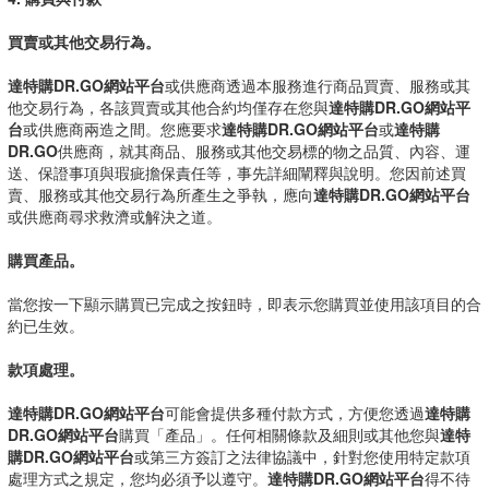
買賣或其他交易行為。
達特購DR.GO網站平台
或供應商透過本服務進行商品買賣、服務或其
他交易行為，各該買賣或其他合約均僅存在您與
達特購DR.GO網站平
台
或供應商兩造之間。您應要求
達特購DR.GO網站平台
或
達特購
DR.GO
供應商，就其商品、服務或其他交易標的物之品質、內容、運
送、保證事項與瑕疵擔保責任等，事先詳細闡釋與說明。您因前述買
賣、服務或其他交易行為所產生之爭執，應向
達特購DR.GO網站平台
或供應商尋求救濟或解決之道。
購買產品。
當您按一下顯示購買已完成之按鈕時，即表示您購買並使用該項目的合
約已生效。
款項處理。
達特購DR.GO網站平台
可能會提供多種付款方式，方便您透過
達特購
DR.GO網站平台
購買「產品」。任何相關條款及細則或其他您與
達特
購DR.GO網站平台
或第三方簽訂之法律協議中，針對您使用特定款項
處理方式之規定，您均必須予以遵守。
達特購DR.GO網站平台
得不待