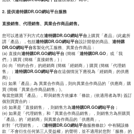
2. 提供達特購DR.GO網站平台服務
直接銷售、代理銷售、異業合作商品銷售。
您可以透過下列方式在
達特購DR.GO網站平台
上購買「產品」(此處所
謂「產品」，包括
達特購DR.GO網站平台
設計開發的商品、
達特購
DR.GO網站平台
客製化代工服務、異業合作商品：
(a) 直接向
達特購DR.GO網站平台
(簡稱「
達特購DR.GO
」或「我
們」) 購買 (簡稱「直接銷售」)；
(b) 向「特約合作」的經銷商 (簡稱「經銷商」) 購買 (簡稱「代理銷
售」；
達特購DR.GO網站平台
在這個情況下應視為「經銷商」的供應
商)；
(c) 如果「產品」為 異業合作商品，則向異業合作商品的「供應商」購
買 (簡稱「異業合作商品銷售」)。
每當您購買「產品」，即與銷售方依據本「條款」(依適用者為準) 簽訂
個別買賣合約：
(d) 如果是「直接銷售」，則銷售方為
達特購DR.GO網站平台
；
(e) 如果是「代理銷售」和「異業合作商品銷售」，則銷售方為所購買
「產品」的「經銷商」與異業合作商品的「供應商」。
針對「代理銷售」，《
達特購DR.GO網站平台
服務條款》中有關該條
款「不會衍生任何第三人受益權」的聲明，並不適用於您對「服務」的