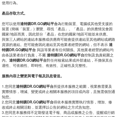
使用行為。
產品存取方式。
您可以使用
達特購DR.GO網站平台
為行動裝置、電腦或其他受支援的
裝置 (簡稱「裝置」) 瀏覽、尋找「產品」。「產品」的供應情況會因
國家/地區而異，因此部分「產品」在您的國家/地區可能並未供應。
與第三人網站的連結本服務或供應商可能會提供連結至其他網站或網路
資源的連結。您可能會因此連結至其他業者經營的網站，但不表示
達
特購DR.GO網站平台
與該等業者有任何關係。其他業者經營的網站均
由各該業者自行負責，不屬
達特購DR.GO網站平台
控制及負責範圍之
內。
達特購DR.GO網站平台
對任何檢索結果或外部連結，不擔保其合
適性、可依賴性、即時性、有效性、正確性及完整性。
服務內容之變更與電子報及訊息發送。
1.您同意
達特購DR.GO網站平台
所提供本服務之範圍，視業務需要及
實際情形，增減、變更或終止相關本服務的項目或內容，且無需個別通
知您。
2.您同意
達特購DR.GO網站平台
得依本服務實際執行情形，增加、修
改或終止相關活動，並選擇以公告於網站之方式告知您。
3.您同意本服務得不定期發送電子報、商品或服務之公告、提醒或行銷