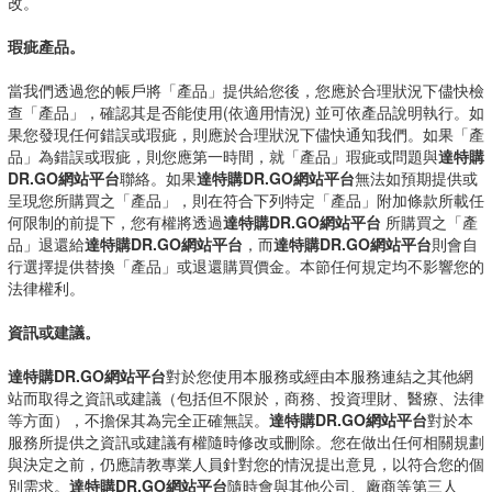
改。
瑕疵產品。
當我們透過您的帳戶將「產品」提供給您後，您應於合理狀況下儘快檢
查「產品」，確認其是否能使用(依適用情況) 並可依產品說明執行。如
果您發現任何錯誤或瑕疵，則應於合理狀況下儘快通知我們。如果「產
品」為錯誤或瑕疵，則您應第一時間，就「產品」瑕疵或問題與
達特購
DR.GO網站平台
聯絡。如果
達特購DR.GO網站平台
無法如預期提供或
呈現您所購買之「產品」，則在符合下列特定「產品」附加條款所載任
何限制的前提下，您有權將透過
達特購DR.GO網站平台
所購買之「產
品」退還給
達特購DR.GO網站平台
，而
達特購DR.GO網站平台
則會自
行選擇提供替換「產品」或退還購買價金。本節任何規定均不影響您的
法律權利。
資訊或建議。
達特購DR.GO網站平台
對於您使用本服務或經由本服務連結之其他網
站而取得之資訊或建議（包括但不限於，商務、投資理財、醫療、法律
等方面），不擔保其為完全正確無誤。
達特購DR.GO網站平台
對於本
服務所提供之資訊或建議有權隨時修改或刪除。您在做出任何相關規劃
與決定之前，仍應請教專業人員針對您的情況提出意見，以符合您的個
別需求。
達特購DR.GO網站平台
隨時會與其他公司、廠商等第三人