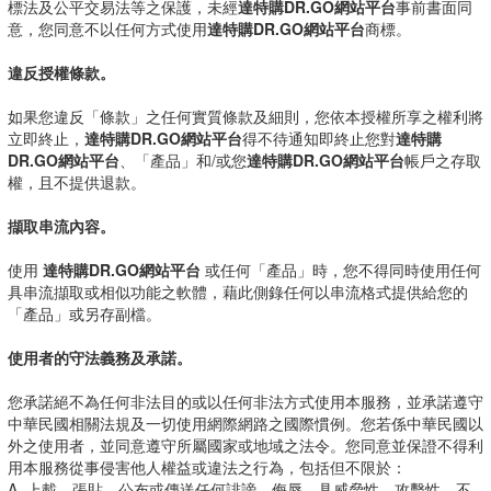
標法及公平交易法等之保護，未經
達特購DR.GO網站平台
事前書面同
意，您同意不以任何方式使用
達特購DR.GO網站平台
商標。
違反授權條款。
如果您違反「條款」之任何實質條款及細則，您依本授權所享之權利將
立即終止，
達特購DR.GO網站平台
得不待通知即終止您對
達特購
DR.GO網站平台
、「產品」和/或您
達特購DR.GO網站平台
帳戶之存取
權，且不提供退款。
擷取串流內容。
使用
達特購DR.GO網站平台
或任何「產品」時，您不得同時使用任何
具串流擷取或相似功能之軟體，藉此側錄任何以串流格式提供給您的
「產品」或另存副檔。
使用者的守法義務及承諾。
您承諾絕不為任何非法目的或以任何非法方式使用本服務，並承諾遵守
中華民國相關法規及一切使用網際網路之國際慣例。您若係中華民國以
外之使用者，並同意遵守所屬國家或地域之法令。您同意並保證不得利
用本服務從事侵害他人權益或違法之行為，包括但不限於：
A. 上載、張貼、公布或傳送任何誹謗、侮辱、具威脅性、攻擊性、不