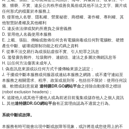
雅、猥褻、不實、違反公共秩序或善良風俗或其他不法之文字、圖片或
任何形式的檔案於本服務上
B. 侵害他人名譽、隱私權、營業秘密、商標權、著作權、專利權、其
他智慧財產權及其他權利
C. 違反依法律或契約所應負之保密義務
D. 冒用他人名義使用本服務
E. 上載、張貼、傳輸或散佈任何含有電腦病毒或任何對電腦軟、硬體
產生中斷、破壞或限制功能之程式碼之資料
F. 從事不法交易行為或張貼虛假不實、引人犯罪之訊息
G. 濫發廣告郵件、垃圾郵件、連鎖信、違法之多層次傳銷訊息等
H. 以任何方法傷害未成年人
I. 偽造訊息來源或以任何方式干擾傳輸來源之認定；
J. 干擾或中斷本服務或伺服器或連結本服務之網路，或不遵守連結至
本服務之相關需求、程序、政策或規則等，包括但不限於：使用任何設
備、軟體或刻意規避
達特購DR.GO網站平台
之排除自動搜尋之標頭
(robot exclusion headers)；
K. 追蹤他人或其他干擾他人或為前述目前蒐集或儲存他人之個人資訊
L. 其他
達特購DR.GO網站平台
有正當理由認為不適當之行為。
系統中斷或故障。
本服務有時可能會出現中斷或故障等現象，或許將造成您使用上的不