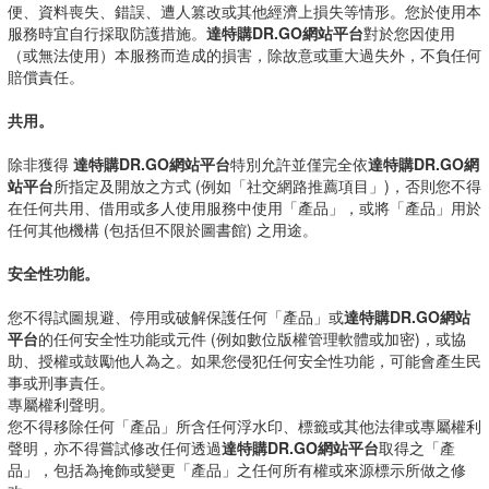
便、資料喪失、錯誤、遭人篡改或其他經濟上損失等情形。您於使用本
服務時宜自行採取防護措施。
達特購DR.GO網站平台
對於您因使用
（或無法使用）本服務而造成的損害，除故意或重大過失外，不負任何
賠償責任。
共用。
除非獲得
達特購DR.GO網站平台
特別允許並僅完全依
達特購DR.GO網
站平台
所指定及開放之方式 (例如「社交網路推薦項目」)，否則您不得
在任何共用、借用或多人使用服務中使用「產品」，或將「產品」用於
任何其他機構 (包括但不限於圖書館) 之用途。
安全性功能。
您不得試圖規避、停用或破解保護任何「產品」或
達特購DR.GO網站
平台
的任何安全性功能或元件 (例如數位版權管理軟體或加密)，或協
助、授權或鼓勵他人為之。如果您侵犯任何安全性功能，可能會產生民
事或刑事責任。
專屬權利聲明。
您不得移除任何「產品」所含任何浮水印、標籤或其他法律或專屬權利
聲明，亦不得嘗試修改任何透過
達特購DR.GO網站平台
取得之「產
品」，包括為掩飾或變更「產品」之任何所有權或來源標示所做之修