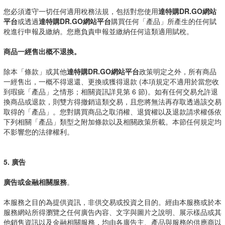
您必須遵守一切任何適用稅務法規，包括對您使用
達特購DR.GO網站
平台
或透過
達特購DR.GO網站平台
購買任何「產品」所產生的任何賦
稅進行申報及繳納。您應負責申報並繳納任何這類適用賦稅。
商品一經售出概不退換。
除本「條款」或其他
達特購DR.GO網站平台
政策明定之外，所有商品
一經售出，一概不得退還、更換或獲得退款 (本項規定不適用於當您收
到瑕疵「產品」之情形；相關資訊詳見第 6 節)。如有任何交易允許退
換商品或退款，則雙方得撤銷這類交易，且您將無法再存取透過該交易
取得的「產品」。您對購買商品之取消權、退貨權以及退款請求權係依
下列相關「產品」類型之附加條款以及相關政策所載。本節任何規定均
不影響您的法律權利。
5. 廣告
廣告或金融相關服務
。
本服務之目的為提供資訊，非供交易或投資之目的。經由本服務或於本
服務網站所得瀏覽之任何廣告內容、文字與圖片之說明、展示樣品或其
他銷售資訊以及金融相關服務，均由各廣告主、產品與服務的供應商以