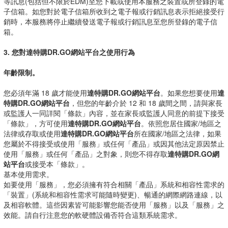
等訊息(包括但不限於EDM)至您下載或使用本服務之裝置或所登錄的電
子信箱。如您對於電子信箱所收到之電子報或行銷訊息表示拒絕接受行
銷時，本服務將停止繼續發送電子報或行銷訊息至您所登錄的電子信
箱。
3. 您對達特購DR.GO網站平台之使用行為
年齡限制。
您必須年滿 18 歲才能使用
達特購DR.GO網站平台
。如果您想要使用
達
特購DR.GO網站平台
，但您的年齡介於 12 和 18 歲間之間，請與家長
或監護人一同詳閱「條款」內容，並在家長或監護人同意的前提下接受
「條款」，方可使用
達特購DR.GO網站平台
。依照您居住國家/地區之
法律或存取或使用
達特購DR.GO網站平台
所在國家/地區之法律，如果
您屬於不得接受或使用「服務」或任何「產品」或因其他法定原因禁止
使用「服務」或任何「產品」之對象，則您不得存取
達特購DR.GO網
站平台
或接受本「條款」。
基本使用需求。
如要使用「服務」，您必須擁有符合相關「產品」系統和相容性需求的
「裝置」(系統和相容性需求可能隨時變更)、暢通的網際網路連線，以
及相容軟體。這些因素皆可能影響您能否使用「服務」以及「服務」之
效能。請自行注意您的軟硬體設備否符合這類系統需求。