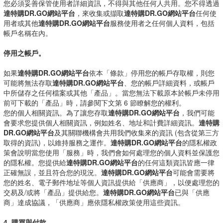
您必須妥善保管使用者詳細資訊，不得與其他任何人共用。您不得透過
達特購DR.GO網站平台
，來收集或擷取
達特購DR.GO網站平台
任何使
用者或其他
達特購DR.GO網站平台
服務使用者之任何個人資料，包括
帳戶名稱在內。
停用之帳戶。
如果
達特購DR.GO網站平台
依本「條款」停用您的帳戶存取權，則您
可能將無法存取
達特購DR.GO網站平台
、您的帳戶詳細資料，或帳戶
中所儲存之任何檔案或其他「產品」。當您無法下載原本於帳戶未停用
前可下載的「產品」時，請參閱下文第 6 節瞭解您的權利。
您的個人相關資訊。為了讓您存取
達特購DR.GO網站平台
，我們可能
會要求您提供個人相關資訊，例如姓名、地址和計費詳細資訊。
達特購
DR.GO網站平台
及其關聯機構會共用我們收集來的資訊 (包含從第三方
取得的資訊)，以維持服務之運作。
達特購DR.GO網站平台
的隱私權政
策會說明當您使用「服務」時，我們會如何處理您的個人資料並保護您
的隱私權。您提供給
達特購DR.GO網站平台
的任何這類資訊皆應一律
正確無誤，並且符合您的現況。
達特購DR.GO網站平台
可能會需要將
您的姓名、電子郵件地址等個人資訊提供給「供應商」，以便處理您的
交易及/或將「產品」提供給您。
達特購DR.GO網站平台
已與「供應
商」達成協議，「供應商」應依隱私權政策使用這些資訊。
4. 購買與付款