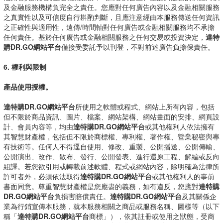
及金融服務機構負完全之責任。您應對任何廣告內容以及金融相關服務
之真實性以及可信度自行斟酌判斷，且應注意經由本服務傳送任何資訊
之正確性與適用性，遠傳/時間軸對任何廣告或金融相關服務均不承擔
任何責任。基於任何廣告或金融相關服務之任何交易或投資決定，
達特
購DR.GO網站平台
僅接受委託予以刊登，不對前述廣告負擔保責任。
6. 權利與限制
產品使用授權。
達特購DR.GO網站平台
所使用之軟體或程式、網站上所有內容，包括
但不限於商品資訊、圖片、檔案、網站架構、網站畫面的安排、網頁設
計、會員內容等，均由
達特購DR.GO網站平台
或其他權利人依法擁有
其智慧財產權，包括但不限於商標權、專利權、著作權、營業秘密與專
有技術等。任何人不得逕自使用、修改、重製、公開播送、公開傳輸、
公開演出、改作、散布、發行、公開發表、進行還原工程、解編或反向
組譯。若您欲引用或轉載前述軟體、程式或網站內容，除明確為法律所
許可者外，必須依法取得
達特購DR.GO網站平台
或其他權利人的事前
書面同意。尊重智慧財產權是您應盡的義務，如有違反，您應對
達特購
DR.GO網站平台
負損害賠償責任。
達特購DR.GO網站平台
及其關係企
業為行銷宣傳本服務，就本服務相關之商品或服務名稱、圖樣等（以下
稱「
達特購DR.GO網站平台
商標」），依其註冊或使用之狀態，受商