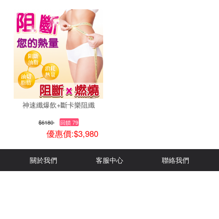
神速纖爆飲+斷卡樂阻纖
$6180
回饋 79
優惠價:$3,980
關於我們
客服中心
聯絡我們