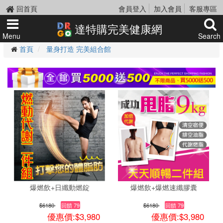
回首頁
會員登入
加入會員
客服專區
達特購完美健康網
Menu
Search
首頁
量身打造 完美組合館
爆燃飲+日纖動燃錠
爆燃飲+爆燃速纖膠囊
$6180
回饋 79
$6180
回饋 79
優惠價:$3,980
優惠價:$3,980