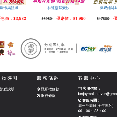
+斷卡樂阻纖
神速暢酵素飲
爆燃纖啡錠
惠價：$3,980
優惠價：$1,990
優
$3980
$17880
購物導引
服務條款
客服中心
客服信箱：
流程說明
隱私權條款
ienjoymall.server@gma
服務條款
客服時間：
周一至周日(全年無休)
09：00 ~ 23：00