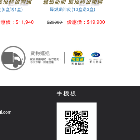
(6盒送1盒)
爆燃纖啡錠(10盒送3盒)
惠價：$11,940
優惠價：$19,900
$29800
手機板
il.com