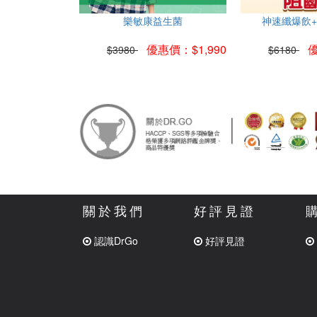
樂敏康益生菌
神速纖爆飲
優惠價：$1,990
優
$3980
$6180
關於我們
好評見證
認識DrGo
好評見證