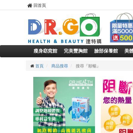
回首頁
瘦身窈窕館
完美豐胸館
臉部保養館
美
首頁
商品搜尋
搜尋『順暢』