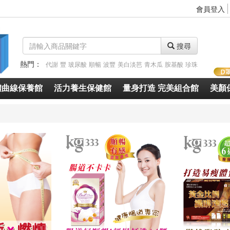
會員登入
搜尋
熱門：
代謝
豐
玻尿酸
順暢
波豐
美白淡芭
青木瓜
胺基酸
珍珠
體曲線保養館
活力養生保健館
量身打造 完美組合館
美顏